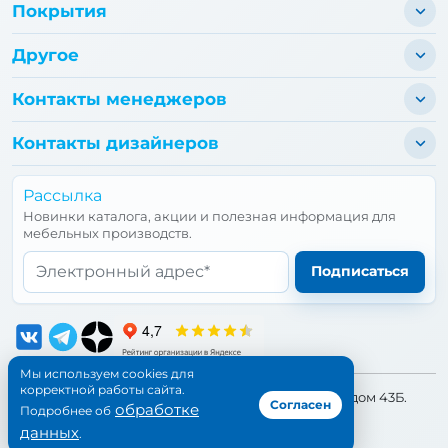
Покрытия
Другое
Контакты менеджеров
Контакты дизайнеров
Рассылка
Новинки каталога, акции и полезная информация для
мебельных производств.
Email*
Подписаться
Мы используем cookies для
корректной работы сайта.
📍 Адрес:
Санкт-Петербург, улица Бухарестская, дом 43Б.
Согласен
обработке
Подробнее об
©1997-
2026
Петропрофиль. Все права защищены.
данных
.