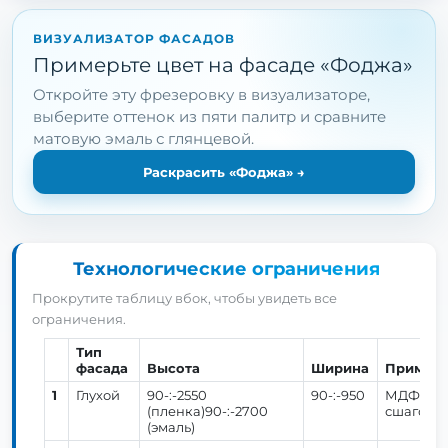
ВИЗУАЛИЗАТОР ФАСАДОВ
Примерьте цвет на фасаде «Фоджа»
Откройте эту фрезеровку в визуализаторе,
выберите оттенок из пяти палитр и сравните
матовую эмаль с глянцевой.
Раскрасить «Фоджа»
→
Технологические ограничения
Прокрутите таблицу вбок, чтобы увидеть все
ограничения.
Тип
фасада
Высота
Ширина
Примеч
1
Глухой
90-:-2550
90-:-950
МДФ 19 
(пленка)90-:-2700
сшагом 12
(эмаль)