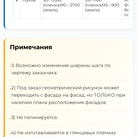
1
Глухой
90-:-2550
93-:-1160
МДФ 2
(пленка)90-:-2700
(пленка)93-:-900
Фикси
(эмаль)
(эмаль)
Верти
поля: 
Примечания
1) Возможно изменение ширины шага по
•
чертежу заказчика.
2) Под заказ геометрический рисунок может
•
переходить с фасада на фасад, но ТОЛЬКО при
наличии плана расположения фасадов.
3) Не патинируется.
•
4) Не изготавливается в глянцевых пленках.
•