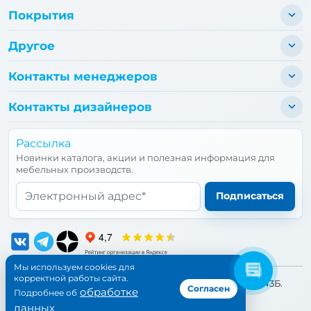
Покрытия
Другое
Контакты менеджеров
Контакты дизайнеров
Рассылка
Новинки каталога, акции и полезная информация для
мебельных производств.
Email*
Подписаться
Мы используем cookies для
корректной работы сайта.
📍 Адрес:
Санкт-Петербург, улица Бухарестская, дом 43Б.
Согласен
обработке
Подробнее об
©1997-
2026
Петропрофиль. Все права защищены.
данных
.