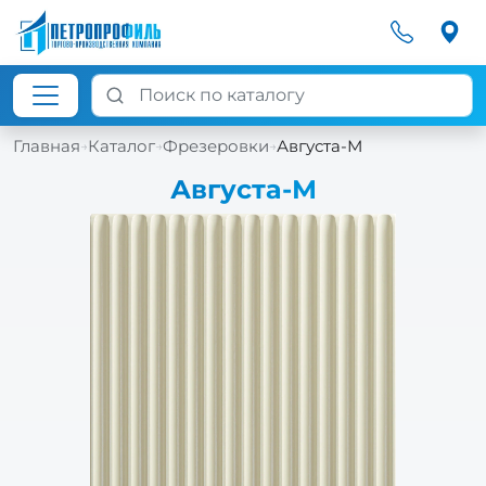
Главная
Каталог
Фрезеровки
Августа-М
→
→
→
Августа-М